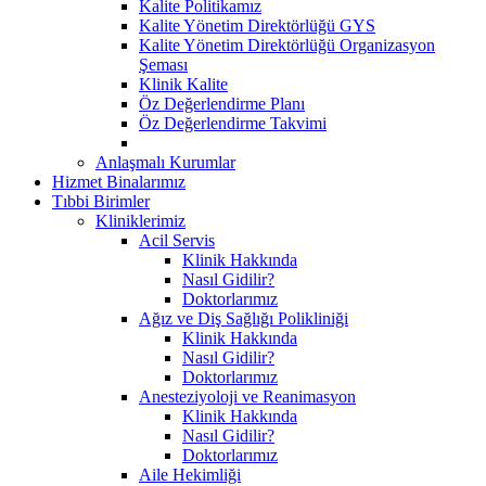
Kalite Politikamız
Kalite Yönetim Direktörlüğü GYS
Kalite Yönetim Direktörlüğü Organizasyon
Şeması
Klinik Kalite
Öz Değerlendirme Planı
Öz Değerlendirme Takvimi
Anlaşmalı Kurumlar
Hizmet Binalarımız
Tıbbi Birimler
Kliniklerimiz
Acil Servis
Klinik Hakkında
Nasıl Gidilir?
Doktorlarımız
Ağız ve Diş Sağlığı Polikliniği
Klinik Hakkında
Nasıl Gidilir?
Doktorlarımız
Anesteziyoloji ve Reanimasyon
Klinik Hakkında
Nasıl Gidilir?
Doktorlarımız
Aile Hekimliği