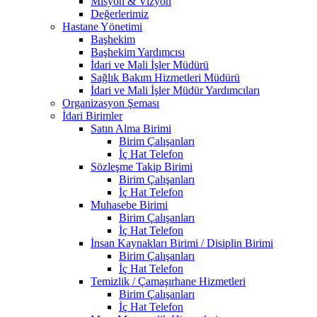
Misyon & Vizyon
Değerlerimiz
Hastane Yönetimi
Başhekim
Başhekim Yardımcısı
İdari ve Mali İşler Müdürü
Sağlık Bakım Hizmetleri Müdürü
İdari ve Mali İşler Müdür Yardımcıları
Organizasyon Şeması
İdari Birimler
Satın Alma Birimi
Birim Çalışanları
İç Hat Telefon
Sözleşme Takip Birimi
Birim Çalışanları
İç Hat Telefon
Muhasebe Birimi
Birim Çalışanları
İç Hat Telefon
İnsan Kaynakları Birimi / Disiplin Birimi
Birim Çalışanları
İç Hat Telefon
Temizlik / Çamaşırhane Hizmetleri
Birim Çalışanları
İç Hat Telefon