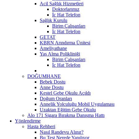
Acil Sağlık Hizmetleri
Doktorlarımız
İç Hat Telefon
Sağlık Kurulu
Birim Çalışanları
İç Hat Telefon
GETAT
KBRN Arındırma Ünitesi
Ameliyathane
Yaş Alma Polikliniği
Birim Çalışanları
İç Hat Telefon
DOĞUMHANE
Bebek Dostu
Anne Dostu
Kestel Gebe Okulu Açıldı
Doğum Oranları
Annelik Yolculuğu Mobil Uygulaması
Uzaktan Eğitim Gebe Okulu
Alo 171 Sigara Bırakma Danışma Hattı
Yönlendirme
Hasta Rehberi
Nasıl Randevu Alınır?
Bu Test Nerede Yapılıyor