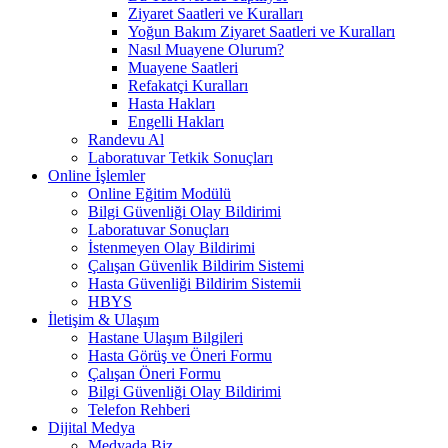
Ziyaret Saatleri ve Kuralları
Yoğun Bakım Ziyaret Saatleri ve Kuralları
Nasıl Muayene Olurum?
Muayene Saatleri
Refakatçi Kuralları
Hasta Hakları
Engelli Hakları
Randevu Al
Laboratuvar Tetkik Sonuçları
Online İşlemler
Online Eğitim Modülü
Bilgi Güvenliği Olay Bildirimi
Laboratuvar Sonuçları
İstenmeyen Olay Bildirimi
Çalışan Güvenlik Bildirim Sistemi
Hasta Güvenliği Bildirim Sistemii
HBYS
İletişim & Ulaşım
Hastane Ulaşım Bilgileri
Hasta Görüş ve Öneri Formu
Çalışan Öneri Formu
Bilgi Güvenliği Olay Bildirimi
Telefon Rehberi
Dijital Medya
Medyada Biz