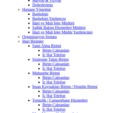
Misyon & Vizyon
Değerlerimiz
Hastane Yönetimi
Başhekim
Başhekim Yardımcısı
İdari ve Mali İşler Müdürü
Sağlık Bakım Hizmetleri Müdürü
İdari ve Mali İşler Müdür Yardımcıları
Organizasyon Şeması
İdari Birimler
Satın Alma Birimi
Birim Çalışanları
İç Hat Telefon
Sözleşme Takip Birimi
Birim Çalışanları
İç Hat Telefon
Muhasebe Birimi
Birim Çalışanları
İç Hat Telefon
İnsan Kaynakları Birimi / Disiplin Birimi
Birim Çalışanları
İç Hat Telefon
Temizlik / Çamaşırhane Hizmetleri
Birim Çalışanları
İç Hat Telefon