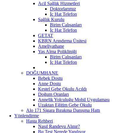
Acil Sağlık Hizmetleri
Doktorlarımız
İç Hat Telefon
Sağlık Kurulu
Birim Çalışanları
İç Hat Telefon
GETAT
KBRN Arındırma Ünitesi
Ameliyathane
Yaş Alma Polikliniği
Birim Çalışanları
İç Hat Telefon
DOĞUMHANE
Bebek Dostu
Anne Dostu
Kestel Gebe Okulu Açıldı
Doğum Oranları
Annelik Yolculuğu Mobil Uygulaması
Uzaktan Eğitim Gebe Okulu
Alo 171 Sigara Bırakma Danışma Hattı
Yönlendirme
Hasta Rehberi
Nasıl Randevu Alınır?
Bu Test Nerede Yapılıyor